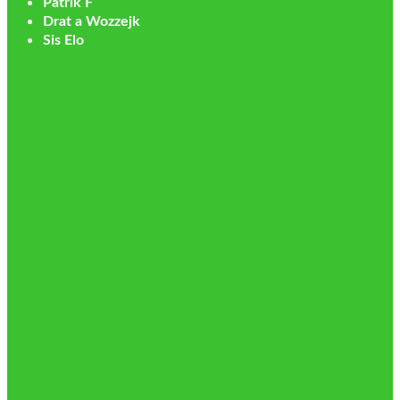
Patrik F
Drat a Wozzejk
Sis Elo