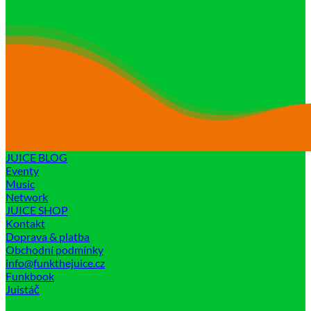
JUICE BLOG
Eventy
Music
Network
JUICE SHOP
Kontakt
Doprava & platba
Obchodní podmínky
info@funkthejuice.cz
Funkbook
Juistáč