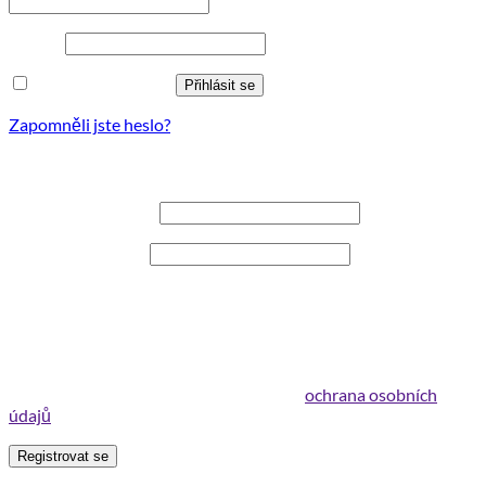
Povinné
Heslo
*
Zapamatujte si mě
Přihlásit se
Zapomněli jste heslo?
Registrovat se
Povinné
Uživatelské jméno
*
Povinné
E-mailová adresa
*
Na vaši e-mailovou adresu bude zaslán odkaz pro nastavení
nového hesla.
Your personal data will be used to support your experience
throughout this website, to manage access to your account,
and for other purposes described in our
ochrana osobních
údajů
.
Registrovat se