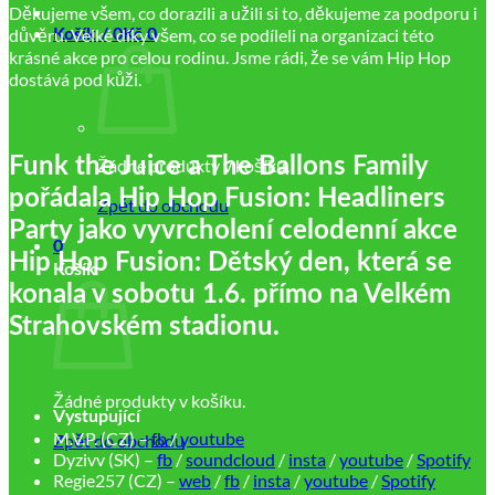
Děkujeme všem, co dorazili a užili si to, děkujeme za podporu i
důvěru. Velké díky všem, co se podíleli na organizaci této
Košík /
0
Kč
0
krásné akce pro celou rodinu. Jsme rádi, že se vám Hip Hop
dostává pod kůži.
Funk the Juice a The Ballons Family
Žádné produkty v košíku.
pořádala Hip Hop Fusion: Headliners
Zpět do obchodu
Party jako vyvrcholení celodenní akce
0
Hip Hop Fusion: Dětský den, která se
Košík
konala v sobotu 1.6. přímo na Velkém
Strahovském stadionu.
Žádné produkty v košíku.
Vystupující
M.V.P. (CZ) –
fb
/
youtube
Zpět do obchodu
Dyzivv (SK) –
fb
/
soundcloud
/
insta
/
youtube
/
Spotify
Regie257 (CZ) –
web
/
fb
/
insta
/
youtube
/
Spotify