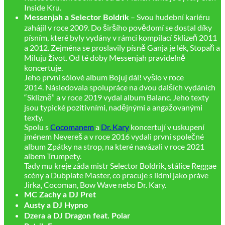
Inside Kru.
– Svou hudební kariéru
Messenjah a Selector Boldrik
zahájil v roce 2009. Do širšího povědomí se dostal díky
písním, které byly vydány v rámci kompilací Sklizeň 2011
a 2012. Zejména se proslavily písně Ganja je lék, Stopaři a
Miluju život. Od té doby Messenjah pravidelně
koncertuje.
Jeho první sólové album Bojuj dál! vyšlo v roce
2014. Následovala spolupráce na dvou dalších vydáních
“Sklizně” a v roce 2019 vydal album Balanc. Jeho texty
jsou typické pozitivními, nadějnými a angažovanými
texty.
Spolu s
Cocomanem
a
Dr. Kary
koncertují v uskupení
jménem Nevereš a v roce 2016 vydali první společné
album Zpátky na strop, na které navázali v roce 2021
albem Trumpety.
Tady mu kreje záda mistr Selector Boldrik, stálice Reggae
scény a Dubplate Master, co pracuje s lidmi jako práve
Jirka, Cocoman, Bow Wave nebo Dr. Kary.
MC Zachy a DJ Pret
Austy a DJ Hypno
Dzera a DJ Dragon feat. Polar