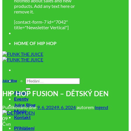
notified about sales and new
products. Add any text here or
remove it.
[contact-form-7 id="7042"
title="Newsletter Vertical"]
HOME OF HIP HOP
Hledat:
Juice Blog
HIP HOP FUSION – DĚTSKÝ DEN
About
Eventy
Juice Blog
Publikováno dne
9. 6. 2024
9. 6. 2024
autorem
legend
Music
Kontakt
09
Čvn
Přihlášení