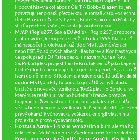
nových posluchačů.Album Dolu utvrdilo i zaprdlé Hip
Hopové hlavy a collabos s Čís T A Bobby Blazem to jen
potvrzují. Jeho další přezdívkou je Tomáš Zato.Poslechni
třeba Brúsia nože se Schyzem, Brate, Brain nebo Mala by
si ísť a pochopíš sám, co tohle je za übertalent.
– Regie 257 je rapper a
M.V.P. (Regie257, Sax a DJ Adie)
graffiti writer, který je na scéně od roku 1996. Na kontě
má nespočet projektů, ať už jde o MVP, ZeměVzduch
nebo ESF. Po sólových albech Hlas barev a Kontrast vydal
ve spolupráci s DJ Fatte desku s názvem Aura a Řev.
Sa. Pokud jde o projekt Inside Kru, tak ten už jako kapela
hodně dlouho nefunguje. Je to jen uskupení DJs, ale já už
jsem úplně mimo. S Regiem plánujeme určitě udělat
další
, ale kdy to bude, to je ještě ve hvězdách.
desku MVP
Určitě ale nové věci vzniknou. Totéž platí i o Bordelu, ve
kterým se realizuju i víc po hudební stránce, protože
hrajeme na živý nástroje. Loni jsme vydali vinyl a další
věci v budoucnu taky vzniknou. Teď jsem ale cítil, že je ten
pravý okamžik věnovat tu veškerou energii vlastnímu
projektu. A proto vydávám sólo.
– Honzus nemá zatím album, ale zná ho
Honzus a Acmé
celá scéna. Maká na albu se Zverinou a má fresh skladbu s
Ruste Juxxem se skreči od DJ Fluxe. Acmé je bývalý člen