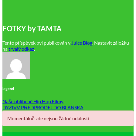
FOTKY by TAMTA
Tento příspěvek byl publikován v
Juice Blog
. Nastavit záložku
na
trvalý odkaz
.
legend
Naše oblíbené Hip Hop Filmy
DYZIVV PŘEDPRODEJ DO BLANSKA
Momentálně zde nejsou žádné události