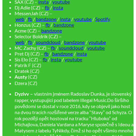
SAX (CZ) –
insta
/
youtube
Dj Adie (CZ) –
fb
/
insta
MessenJah (CZ) –
web
/
fb
/
bandzone
/
insta
/
youtube
/
Spotify
Honzus (CZ) –
fb
/
bandzone
Acme (CZ) –
bandzone
Selector Boldrik (CZ) –
web
/
fb
/
soundcloud
/
bandzone
/
youtube
MC Zachy (CZ) –
fb
/
soundcloud
/
youtube
Pret Dj (CZ) –
fb
/
bandzone
/
insta
Sis Elo (CZ) –
fb
/
insta
/
youtube
Patrik F (CZ)
Dratek (CZ)
(CZ)
Austy
Dzera (CZ)
vlastním jménem Radoslav Dunka, je slovenský
Dyzivv –
rapper, vystupující pod labelem Illegal Music.Do širšího
povědomí se dostal v roce 2016, kdy se objevil jako host
na dvou tracích rozšířené verze alba “Stavy” od Schyza. O
rok později opět hostoval na tracku “Hluboko” od
Michajlova, Daniela Vardana a Maryse společně s Ideou a
Matysem z labelu TyNikdy, čímž si ho opět všimlo mnoho