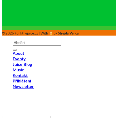
© 2026 Funkthejuice.cz | With
by
Strejda Venca
Hledat:
About
Eventy
Juice Blog
Music
Kontakt
Přihlášení
Newsletter
Přihlášení
Povinné
Uživatelské jméno nebo e-mailová adresa
*