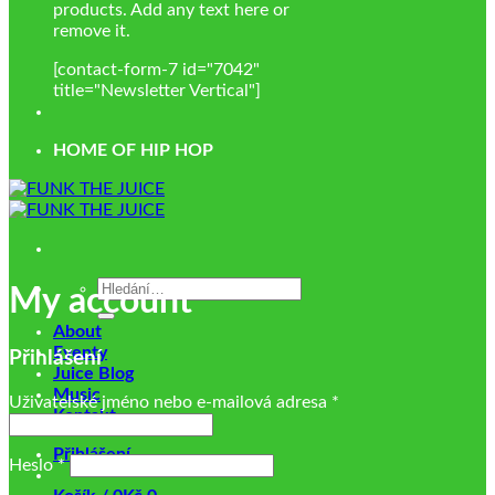
products. Add any text here or
remove it.
[contact-form-7 id="7042"
title="Newsletter Vertical"]
HOME OF HIP HOP
Hledat:
My account
About
Eventy
Přihlášení
Juice Blog
Music
Povinné
Uživatelské jméno nebo e-mailová adresa
*
Kontakt
Přihlášení
Povinné
Heslo
*