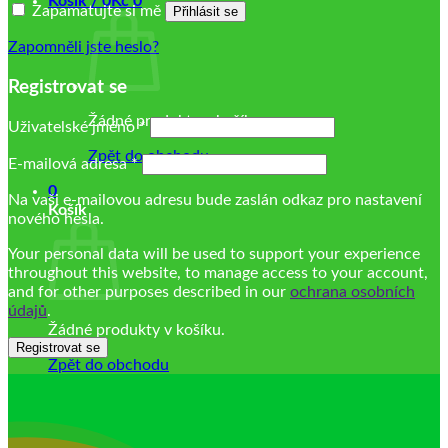
Košík /
0
Kč
0
Zapamatujte si mě
Přihlásit se
Zapomněli jste heslo?
Registrovat se
Žádné produkty v košíku.
Povinné
Uživatelské jméno
*
Zpět do obchodu
Povinné
E-mailová adresa
*
0
Na vaši e-mailovou adresu bude zaslán odkaz pro nastavení
Košík
nového hesla.
Your personal data will be used to support your experience
throughout this website, to manage access to your account,
and for other purposes described in our
ochrana osobních
údajů
.
Žádné produkty v košíku.
Registrovat se
Zpět do obchodu