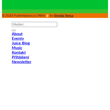
© 2026 Funkthejuice.cz | With
by
Strejda Venca
Hledat:
About
Eventy
Juice Blog
Music
Kontakt
Přihlášení
Newsletter