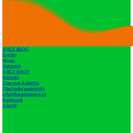
JUICE BLOG
Eventy
Music
Network
JUICE SHOP
Kontakt
Doprava & platba
Obchodní podmínky
info@funkthejuice.cz
Funkbook
Juistáč