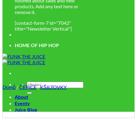
notified about sales and new
products. Add any text here or
remove it.
[contact-form-7 id="7042"
title="Newsletter Vertical"]
HOME OF HIP HOP
Hledat:
Domů
/
ČEPICE
/
KŠILTOVKY
About
Eventy
Juice Blog
Music
Kontakt
Přihlášení