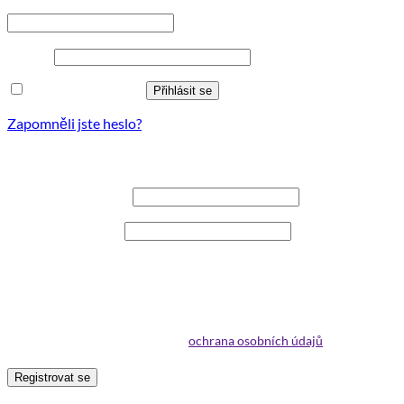
Povinné
Uživatelské jméno nebo e-mailová adresa
*
Povinné
Heslo
*
Zapamatujte si mě
Přihlásit se
Zapomněli jste heslo?
Registrovat se
Povinné
Uživatelské jméno
*
Povinné
E-mailová adresa
*
Na vaši e-mailovou adresu bude zaslán odkaz pro nastavení
nového hesla.
Your personal data will be used to support your experience
throughout this website, to manage access to your account, and for
other purposes described in our
ochrana osobních údajů
.
Registrovat se