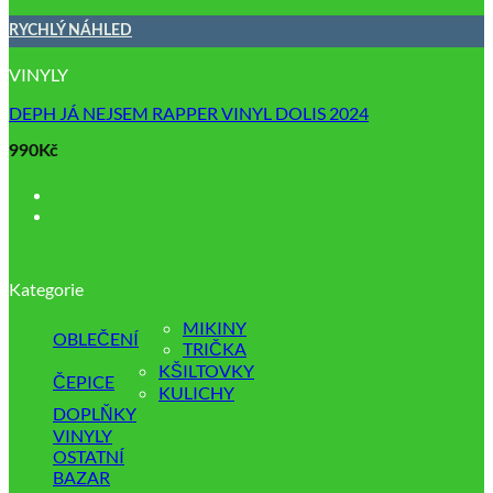
RYCHLÝ NÁHLED
VINYLY
DEPH JÁ NEJSEM RAPPER VINYL DOLIS 2024
990
Kč
Kategorie
MIKINY
OBLEČENÍ
TRIČKA
KŠILTOVKY
ČEPICE
KULICHY
DOPLŇKY
VINYLY
OSTATNÍ
BAZAR