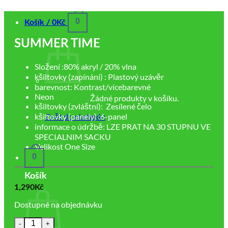
0
Košík /
0
Kč
SUMMER TIME
Složení :80% akryl / 20% vlna
kšiltovky (zapínání) : Plastový uzávěr
barevnost: Kontrast/vícebarevné
Neon
Žádné produkty v košíku.
kšiltovky (zvláštní): Zesílené čelo
Zpět do obchodu
kšiltovky (panely) :6-panel
informace o údržbě: LZE PRAT NA 30 STUPNU VE
SPECIALNIM SACKU
Velikost One Size
0
Košík
1,290
Kč
Dostupné na objednávku
SUMMER TIME množství