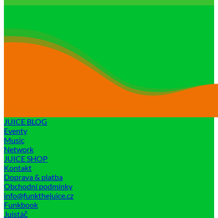
JUICE BLOG
Eventy
Music
Network
JUICE SHOP
Kontakt
Doprava & platba
Obchodní podmínky
info@funkthejuice.cz
Funkbook
Juistáč