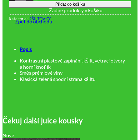
Přidat do košíku
Žádné produkty v košíku.
Kategorie:
KŠILTOVKY
Zpět do obchodu
Popis
Kontrastní plastové zapínání, kšilt, větrací otvory
a horní knoflík
Směs prémiové vlny
Klasická zelená spodní strana kšiltu
Čekuj další juice kousky
Nové